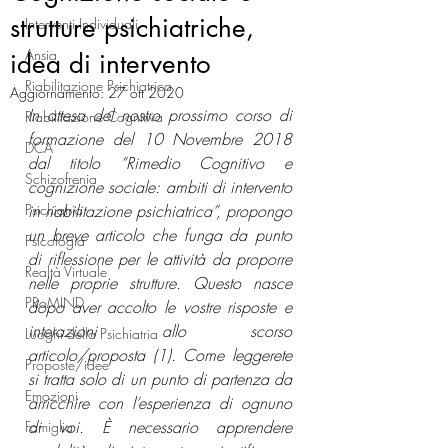
strutture psichiatriche,
Interventi Individuali
Ansia
idea di intervento
Riabilitazione Psichiatrica
Aggiornamento:
27 ott 2020
In attesa del nostro prossimo corso di 
Riabilitazione Cognitiva
formazione del 10 Novembre 2018 
DCA
dal titolo “Rimedio Cognitivo e 
Schizofrenia
cognizione sociale: ambiti di intervento 
Psichiatria
in riabilitazione psichiatrica”, propongo 
un breve articolo che funga da punto 
Psicologia
di riflessione per le attività da proporre 
Realtà Virtuale
nelle proprie strutture. Questo nasce 
PRoMIND
dopo aver accolto le vostre risposte e 
interazioni allo scorso 
Luoghi della Psichiatria
articolo/proposta (1). Come leggerete 
Proposte/idee
si tratta solo di un punto di partenza da 
Emozioni
arricchire con l’esperienza di ognuno 
di voi. È necessario apprendere 
Famiglia