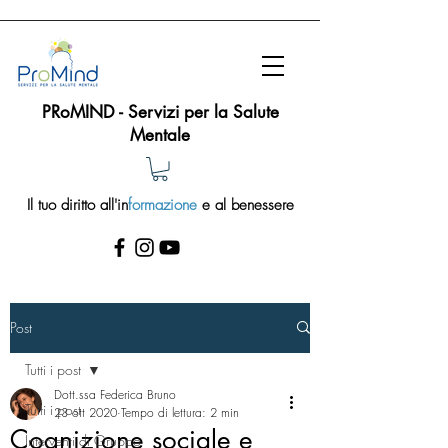
PRoMIND - Servizi per la Salute
Mentale
Il tuo diritto all'in
formazione
e al benessere
Post
Tutti i post
Dott.ssa Federica Bruno
Tutti i post
23 ott 2020
Tempo di lettura: 2 min
Cognizione sociale e
Interventi di Gruppo