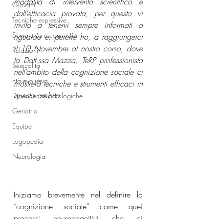
modalità di intervento scientifico e 
Giovani
dall’efficacia provata, per questo vi 
Tecniche espressive
invito a tenervi sempre informati a 
Semantica e connessioni
riguardo e, perché no, a raggiungerci 
il 10 Novembre al nostro corso, dove 
Relazioni
la Dott.ssa Mazza, TeRP professionista 
Sessualità
nell’ambito della cognizione sociale ci 
Età evolutiva
mostrerà tecniche e strumenti efficaci in 
questo ambito.
Dipendenze patologiche
Geriatria
Equipe
Logopedia
Neurologia
Iniziamo brevemente nel definire la 
“cognizione sociale” come quei 
processi neurocognitivi che ci 