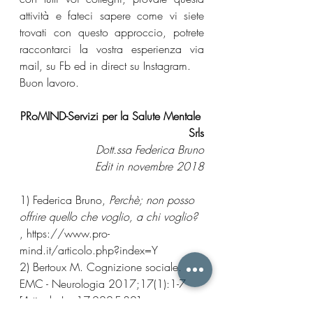
attività e fateci sapere come vi siete 
trovati con questo approccio, potrete 
raccontarci la vostra esperienza via 
mail, su Fb ed in direct su Instagram.
Buon lavoro.
PRoMIND-Servizi per la Salute Mentale 
Srls
Dott.ssa Federica Bruno
Edit in novembre 2018
1) Federica Bruno, 
Perchè; non posso 
offrire quello che voglio, a chi voglio?
, https://www.pro-
mind.it/articolo.php?index=Y
2) Bertoux M. Cognizione sociale. 
EMC - Neurologia 2017;17(1):1-7 
[Articolo I – 17-022-E-30]