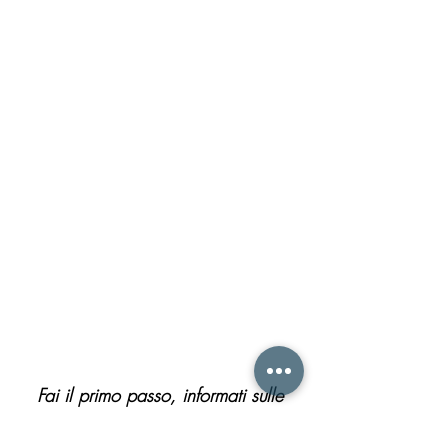
cognitivi e comportamentali correlandoli
con i corrispettivi anatomo-fisiologici e
strutturali.
La neuropsicologia clinica ha lo scopo di
valutare e riabilitare deficit di tipo
psicologico, cognitivo, affettivo e di
personalità conseguenti a patologie a
carico del sistema nervoso centrale.
Per quanto riguarda la diagnosi, la
neuropsicologia si avvale principalmente
di batterie di test, specifiche per le diverse
abilità cognitive.
Fai il primo passo, informati sulle
possibilità terapeutiche presenti e se