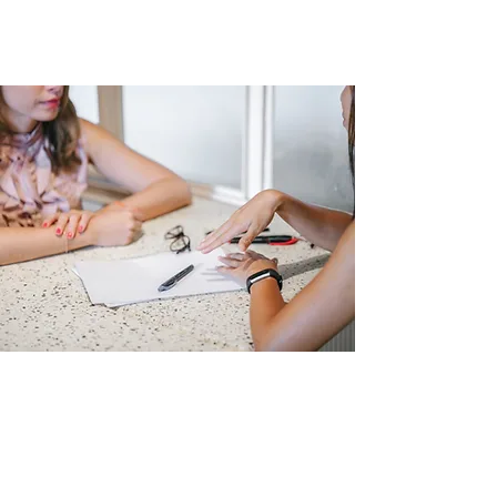
psicologico.
NEUROPSICOLOGIA
La neuropsicologia è una branca delle
neuroscienze che studia i processi